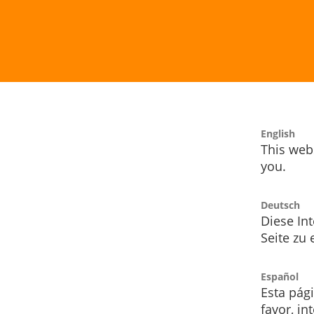
English
This webs
you.
Deutsch
Diese Int
Seite zu
Español
Esta pág
favor, i