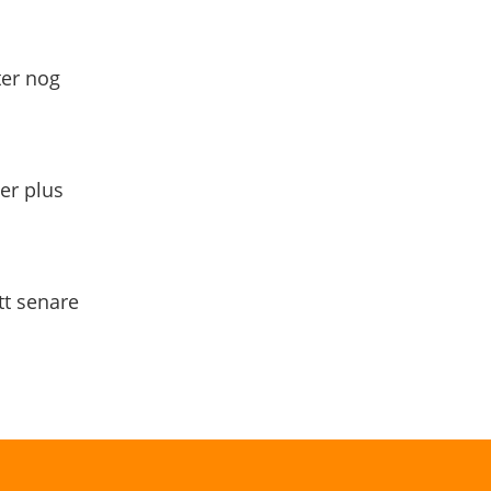
ter nog
yer plus
tt senare