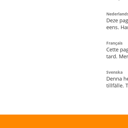
Nederland
Deze pag
eens. Har
Français
Cette pag
tard. Me
Svenska
Denna he
tillfälle